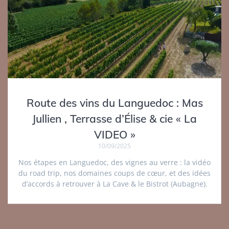
Route des vins du Languedoc : Mas
Jullien , Terrasse d’Élise & cie « La
VIDEO »
10/09/2025
Nos étapes en Languedoc, des vignes au verre : la vidéo
du road trip, nos domaines coups de cœur, et des idées
d’accords à retrouver à La Cave & le Bistrot (Aubagne).