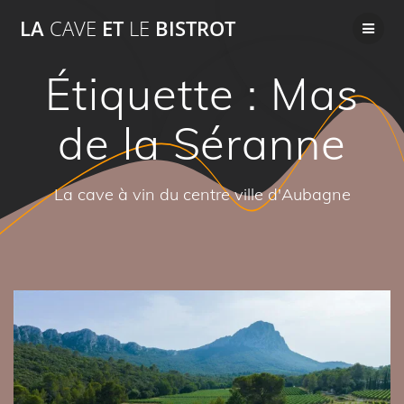
Passer
LA
CAVE
ET
LE
BISTROT
au
contenu
Étiquette :
Mas
de la Séranne
La cave à vin du centre ville d'Aubagne