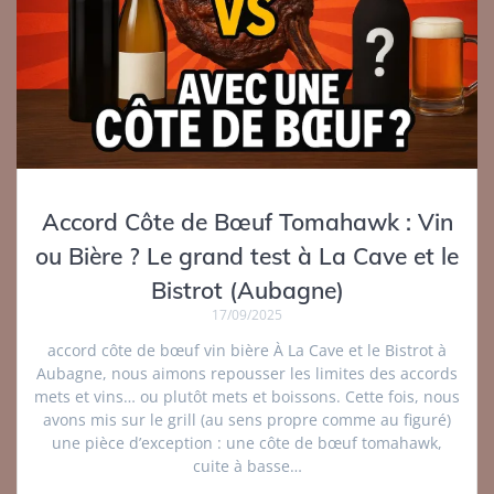
Accord Côte de Bœuf Tomahawk : Vin
ou Bière ? Le grand test à La Cave et le
Bistrot (Aubagne)
17/09/2025
accord côte de bœuf vin bière À La Cave et le Bistrot à
Aubagne, nous aimons repousser les limites des accords
mets et vins… ou plutôt mets et boissons. Cette fois, nous
avons mis sur le grill (au sens propre comme au figuré)
une pièce d’exception : une côte de bœuf tomahawk,
cuite à basse…