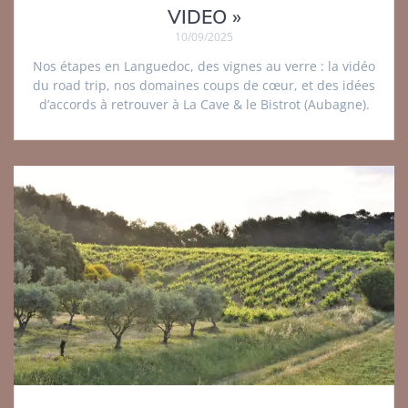
VIDEO »
10/09/2025
Nos étapes en Languedoc, des vignes au verre : la vidéo
du road trip, nos domaines coups de cœur, et des idées
d’accords à retrouver à La Cave & le Bistrot (Aubagne).