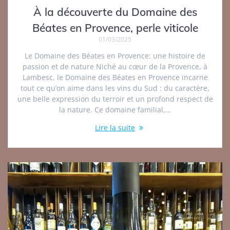
À la découverte du Domaine des
Béates en Provence, perle viticole
01/03/2025
Le Domaine des Béates en Provence: une histoire de
passion et de nature Niché au cœur de la Provence, à
Lambesc, le Domaine des Béates en Provence incarne
tout ce qu’on aime dans les vins du Sud : du caractère,
une belle expression du terroir et un profond respect de
la nature. Ce domaine familial,…
Lire la suite