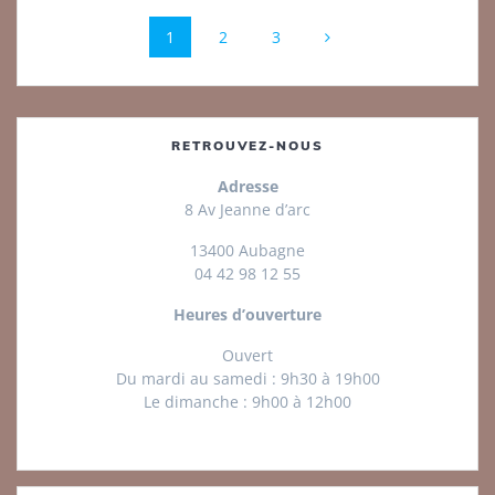
Navigation
Page
Page
Page
1
2
3
au
sein
des
RETROUVEZ-NOUS
articles
Adresse
8 Av Jeanne d’arc
13400 Aubagne
04 42 98 12 55
Heures d’ouverture
Ouvert
Du mardi au samedi : 9h30 à 19h00
Le dimanche : 9h00 à 12h00