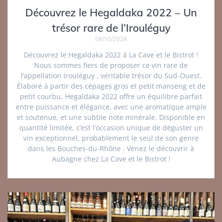
Découvrez le Hegaldaka 2022 – Un
trésor rare de l’Irouléguy
08/10/2024
Découvrez le Hegaldaka 2022 à La Cave et le Bistrot !
Nous sommes fiers de proposer ce vin rare de
l’appellation Irouléguy , véritable trésor du Sud-Ouest.
Élaboré à partir des cépages gros et petit manseng et de
petit courbu, Hegaldaka 2022 offre un équilibre parfait
entre puissance et élégance, avec une aromatique ample
et soutenue, et une subtile note minérale. Disponible en
quantité limitée, c’est l’occasion unique de déguster un
vin exceptionnel, probablement le seul de son genre
dans les Bouches-du-Rhône . Venez le découvrir à
Aubagne chez La Cave et le Bistrot !