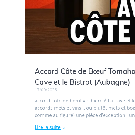
Accord Côte de Bœuf Tomahawk
Cave et le Bistrot (Aubagne)
17/09/2025
accord côte de bœuf vin bière À La Cave et 
accords mets et vins… ou plutôt mets et bois
comme au figuré) une pièce d’exception : u
Lire la suite