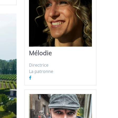
Mélodie
Directrice
La patronne