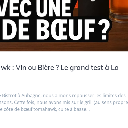
 : Vin ou Bière ? Le grand test à La
le Bistrot à Aubagne, nous aimons repousser les limites des
sons. Cette fois, nous avons mis sur le grill (au sens propr
ne côte de bœuf tomahawk, cuite à basse…