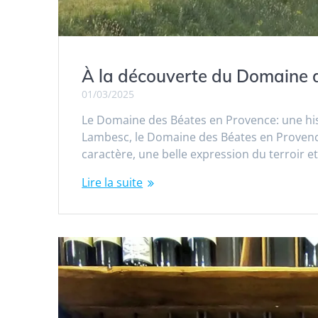
À la découverte du Domaine de
01/03/2025
Le Domaine des Béates en Provence: une his
Lambesc, le Domaine des Béates en Provence
caractère, une belle expression du terroir e
Lire la suite