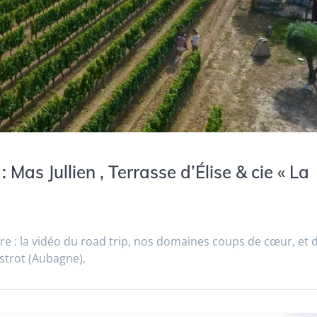
Mas Jullien , Terrasse d’Élise & cie « La
e : la vidéo du road trip, nos domaines coups de cœur, et 
istrot (Aubagne).