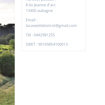
8 Av Jeanne d'arc
13400 aubagne
Email :
lacaveetlebistrot@gmail.com
Tél :
0442981255
SIRET :
90109854100013