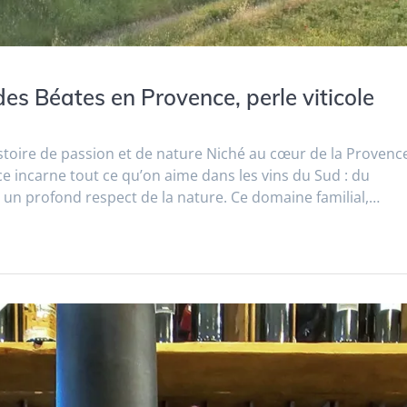
s Béates en Provence, perle viticole
toire de passion et de nature Niché au cœur de la Provence
 incarne tout ce qu’on aime dans les vins du Sud : du
t un profond respect de la nature. Ce domaine familial,…