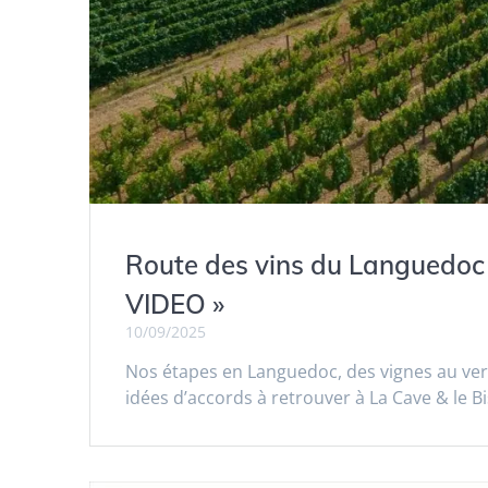
Route des vins du Languedoc : 
VIDEO »
10/09/2025
Nos étapes en Languedoc, des vignes au verr
idées d’accords à retrouver à La Cave & le B