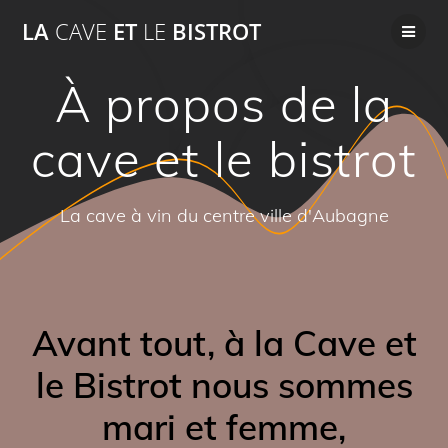
Passer
LA
CAVE
ET
LE
BISTROT
au
contenu
À propos de la
cave et le bistrot
La cave à vin du centre ville d'Aubagne
Avant tout, à la Cave et
le Bistrot nous sommes
mari et femme,