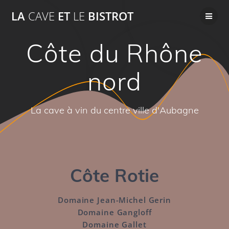
Passer
LA
CAVE
ET
LE
BISTROT
au
contenu
Côte du Rhône
nord
La cave à vin du centre ville d'Aubagne
Côte Rotie
Domaine Jean-Michel Gerin
Domaine Gangloff
Domaine Gallet