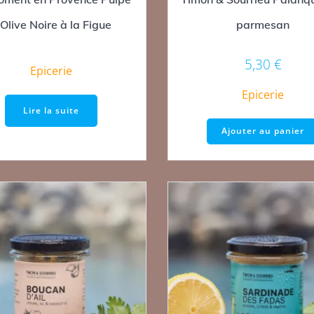
’Olive Noire à la Figue
parmesan
5,30
€
Epicerie
Epicerie
Lire la suite
Ajouter au panier