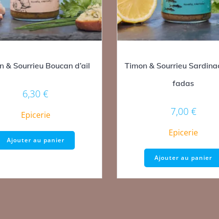
n & Sourrieu Boucan d’ail
Timon & Sourrieu Sardina
fadas
6,30
€
7,00
€
Epicerie
Epicerie
Ajouter au panier
Ajouter au panier