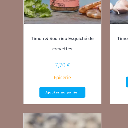
Timon & Sourrieu Esquiché de
Timo
crevettes
7,70
€
Epicerie
Ajouter au panier