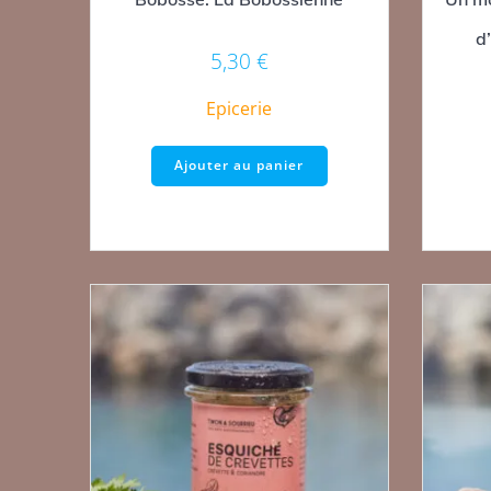
d
5,30
€
Epicerie
Ajouter au panier