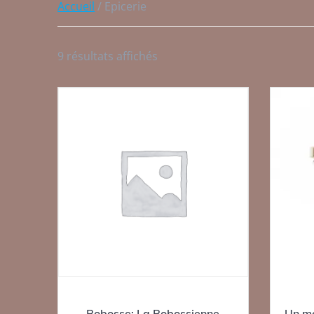
Accueil
/ Epicerie
Trié
9 résultats affichés
par
popularité
Bobosse: La Bobossienne
Un m