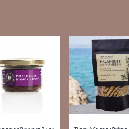
oment en Provence Pulpe
Timon & Sourrieu Palanq