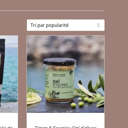
uée de
Timon & Sourrieu Oaï d’olives