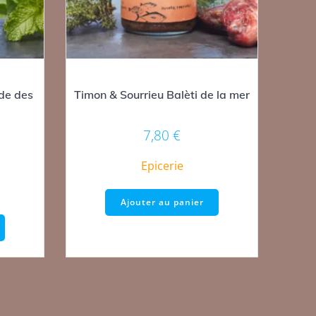
de des
Timon & Sourrieu Balèti de la mer
7,80
€
Epicerie
Ajouter au panier